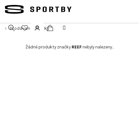
Přejít
na
obsah
Prodávané značky
Nákupní
Hledat
Přihlášení
Žádné produkty značky
REEF
nebyly nalezeny...
košík