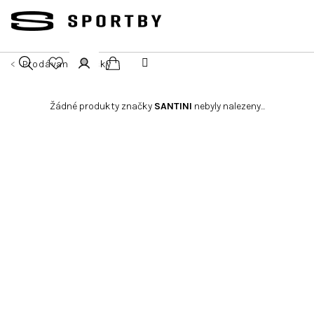
Přejít
na
obsah
Prodávané značky
Nákupní
Hledat
Přihlášení
Žádné produkty značky
SANTINI
nebyly nalezeny...
košík