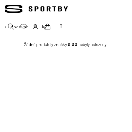
Přejít
na
obsah
Prodávané značky
Nákupní
Hledat
Přihlášení
Žádné produkty značky
SIGG
nebyly nalezeny...
košík