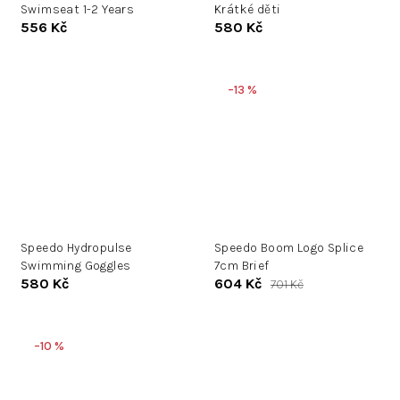
Swimseat 1-2 Years
Krátké děti
556 Kč
580 Kč
–13 %
Speedo Hydropulse
Speedo Boom Logo Splice
Swimming Goggles
7cm Brief
580 Kč
604 Kč
701 Kč
–10 %