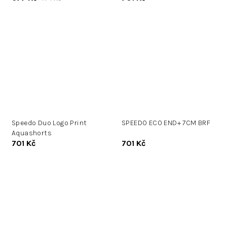
Speedo Duo Logo Print
SPEEDO ECO END+ 7CM BRF
Aquashorts
701 Kč
701 Kč