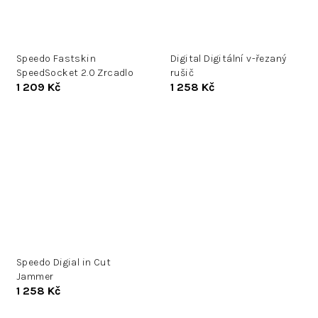
Speedo Fastskin
Digital Digitální v-řezaný
SpeedSocket 2.0 Zrcadlo
rušič
1 209 Kč
1 258 Kč
Speedo Digial in Cut
Jammer
1 258 Kč