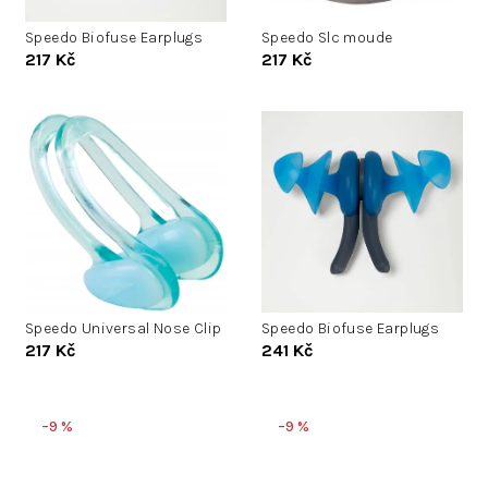
u
d
k
Speedo Biofuse Earplugs
Speedo Slc moude
u
217 Kč
217 Kč
t
k
ů
t
ů
Speedo Universal Nose Clip
Speedo Biofuse Earplugs
217 Kč
241 Kč
–9 %
–9 %