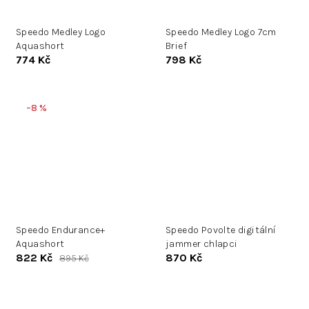
Speedo Medley Logo
Speedo Medley Logo 7cm
Aquashort
Brief
774 Kč
798 Kč
–8 %
Speedo Endurance+
Speedo Povolte digitální
Aquashort
jammer chlapci
822 Kč
870 Kč
895 Kč