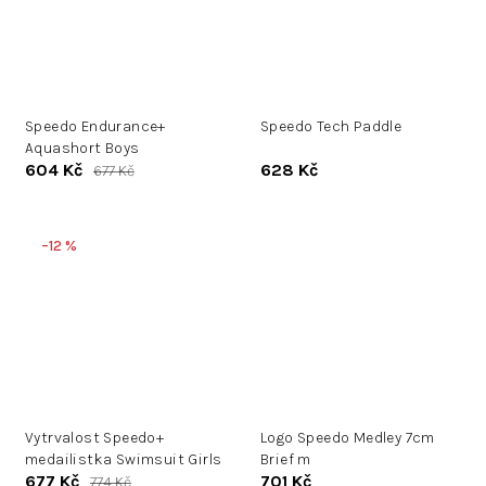
Speedo Endurance+
Speedo Tech Paddle
Aquashort Boys
604 Kč
628 Kč
677 Kč
–12 %
Vytrvalost Speedo+
Logo Speedo Medley 7cm
medailistka Swimsuit Girls
Brief m
677 Kč
701 Kč
774 Kč