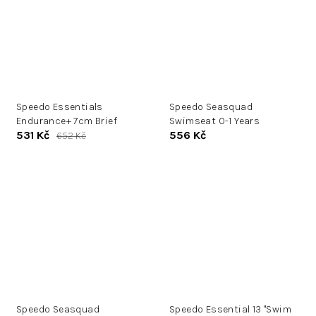
Speedo Essentials
Speedo Seasquad
Endurance+ 7cm Brief
Swimseat 0-1 Years
531 Kč
556 Kč
652 Kč
Speedo Seasquad
Speedo Essential 13 "Swim