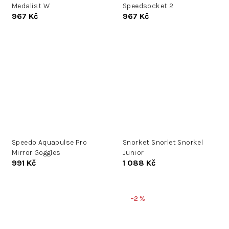
Medalist W
Speedsocket 2
967 Kč
967 Kč
Speedo Aquapulse Pro
Snorket Snorlet Snorkel
Mirror Goggles
Junior
991 Kč
1 088 Kč
–2 %