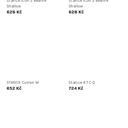
Stance Icon 2 Beanie
Stance Icon 2 Beanie
Shallow
Shallow
628 Kč
628 Kč
STANCE Curren W
Stance A.T.C.Q
652 Kč
724 Kč