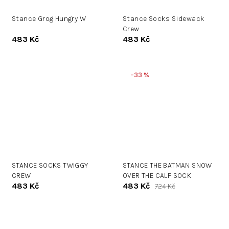
Stance Grog Hungry W
Stance Socks Sidewack
Crew
483 Kč
483 Kč
–33 %
STANCE SOCKS TWIGGY
STANCE THE BATMAN SNOW
CREW
OVER THE CALF SOCK
483 Kč
483 Kč
724 Kč