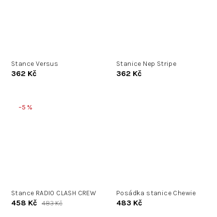
Stance Versus
Stanice Nep Stripe
362 Kč
362 Kč
–5 %
Stance RADIO CLASH CREW
Posádka stanice Chewie
458 Kč
483 Kč
483 Kč