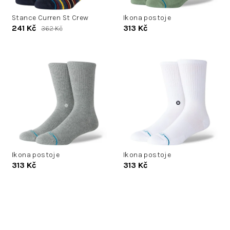
u
d
k
Stance Curren St Crew
Ikona postoje
u
241 Kč
313 Kč
362 Kč
t
k
ů
t
ů
Ikona postoje
Ikona postoje
313 Kč
313 Kč