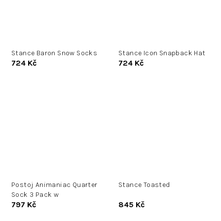
Stance Baron Snow Socks
Stance Icon Snapback Hat
724 Kč
724 Kč
Postoj Animaniac Quarter
Stance Toasted
Sock 3 Pack w
797 Kč
845 Kč