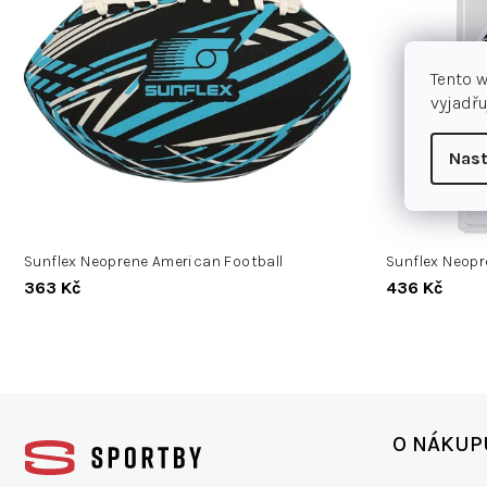
s
í
p
p
r
r
Tento 
o
o
vyjadřu
d
d
u
u
Nast
k
k
t
t
ů
ů
Sunflex Neoprene American Football
Sunflex Neopr
363 Kč
436 Kč
Z
á
O NÁKUP
p
a