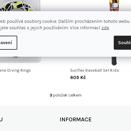
web používá soubory cookie. Dalším procházením tohoto webu
jete souhlas s jejich používáním. Více informací
zde
.
avení
Souh
ene Diving Rings
Sunflex Baseball Set Kids
605 Kč
3
položek celkem
O
v
l
á
U
INFORMACE
d
a