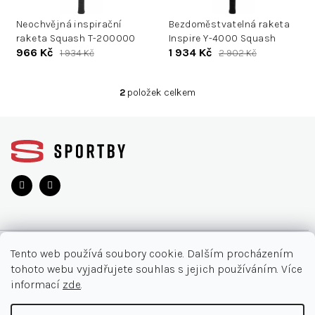
u
d
k
Neochvějná inspirační
Bezdoměstvatelná raketa
u
raketa Squash T-200000
Inspire Y-4000 Squash
t
k
966 Kč
1 934 Kč
1 934 Kč
2 902 Kč
ů
t
ů
2
položek celkem
O
v
Z
l
á
á
d
p
a
a
c
t
í
í
p
r
v
O NÁKUPU
k
Tento web používá soubory cookie. Dalším procházením
y
tohoto webu vyjadřujete souhlas s jejich používáním. Více
v
Akce
INFORMACE
informací
zde
.
ý
Nejčastější otázky
p