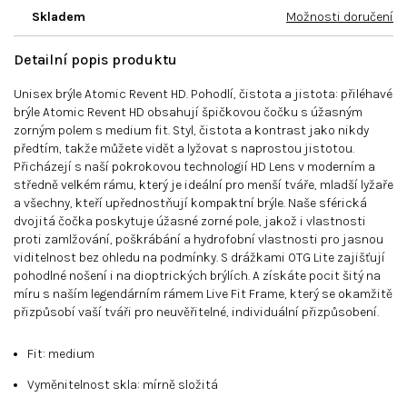
Skladem
Možnosti doručení
Detailní popis produktu
Unisex brýle Atomic Revent HD. Pohodlí, čistota a jistota: přiléhavé
brýle Atomic Revent HD obsahují špičkovou čočku s úžasným
zorným polem s medium fit. Styl, čistota a kontrast jako nikdy
předtím, takže můžete vidět a lyžovat s naprostou jistotou.
Přicházejí s naší pokrokovou technologií HD Lens v moderním a
středně velkém rámu, který je ideální pro menší tváře, mladší lyžaře
a všechny, kteří upřednostňují kompaktní brýle. Naše sférická
dvojitá čočka poskytuje úžasné zorné pole, jakož i vlastnosti
proti zamlžování, poškrábání a hydrofobní vlastnosti pro jasnou
viditelnost bez ohledu na podmínky. S drážkami OTG Lite zajišťují
pohodlné nošení i na dioptrických brýlích. A získáte pocit šitý na
míru s naším legendárním rámem Live Fit Frame, který se okamžitě
přizpůsobí vaší tváři pro neuvěřitelné, individuální přizpůsobení.
Fit: medium
Vyměnitelnost skla: mírně složitá