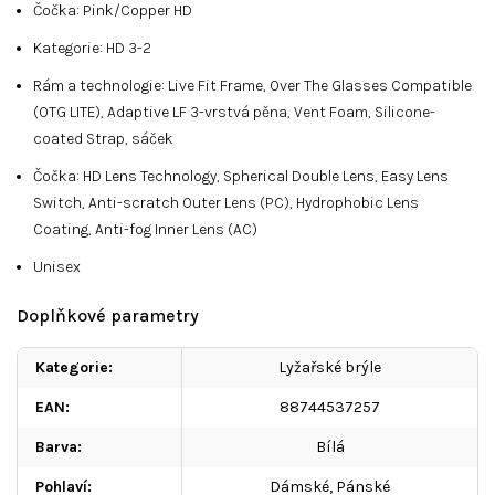
Čočka: Pink/Copper HD
Kategorie: HD 3-2
Rám a technologie: Live Fit Frame, Over The Glasses Compatible
(OTG LITE), Adaptive LF 3-vrstvá pěna, Vent Foam, Silicone-
coated Strap, sáček
Čočka: HD Lens Technology, Spherical Double Lens, Easy Lens
Switch, Anti-scratch Outer Lens (PC), Hydrophobic Lens
Coating, Anti-fog Inner Lens (AC)
Unisex
Doplňkové parametry
Kategorie
:
Lyžařské brýle
EAN
:
88744537257
Barva
:
Bílá
Pohlaví
:
Dámské
,
Pánské