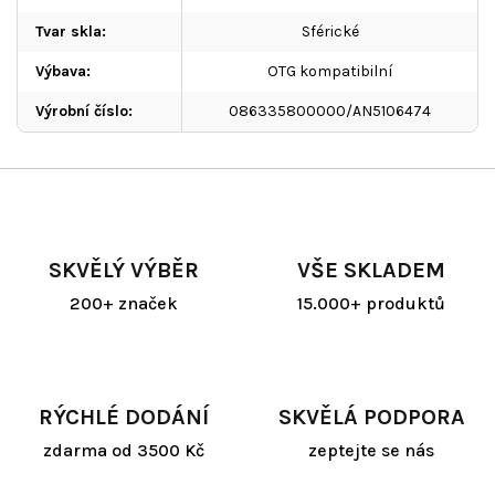
Tvar skla
:
Sférické
Výbava
:
OTG kompatibilní
Výrobní číslo
:
086335800000/AN5106474
SKVĚLÝ VÝBĚR
VŠE SKLADEM
200+ značek
15.000+ produktů
RÝCHLÉ DODÁNÍ
SKVĚLÁ PODPORA
zdarma od 3500 Kč
zeptejte se nás