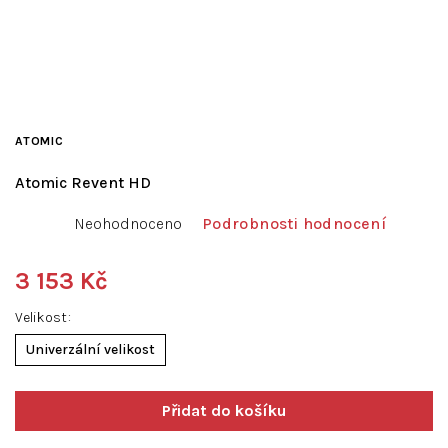
ATOMIC
Atomic Revent HD
Průměrné
Neohodnoceno
Podrobnosti hodnocení
hodnocení
produktu
je
3 153 Kč
0,0
Měrná
z
Velikost
cena:
5
Univerzální velikost
hvězdiček.