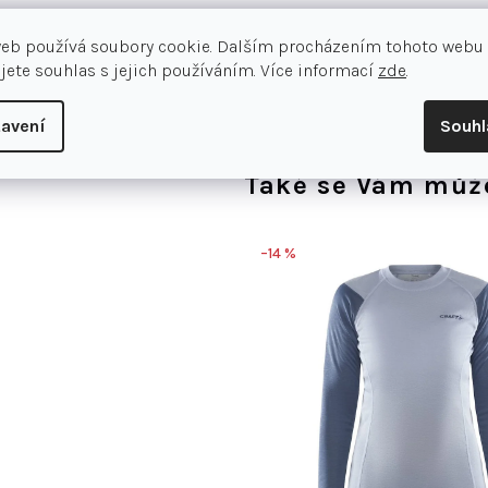
Pohodlný volnější střih
web používá soubory cookie. Dalším procházením tohoto webu
Ploché švy
jete souhlas s jejich používáním. Více informací
zde
.
Jemný česaný fleece uvnitř
avení
Souh
Také se Vám může
–14 %