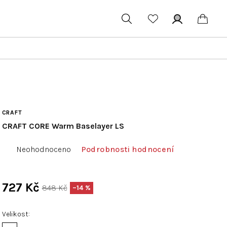
Hledat
Přihlášení
Náku
koší
CRAFT
CRAFT CORE Warm Baselayer LS
Průměrné
Neohodnoceno
Podrobnosti hodnocení
hodnocení
produktu
je
727 Kč
848 Kč
–14 %
0,0
Měrná
z
cena:
Velikost
5