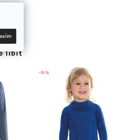
lasím
 líbit
–51 %