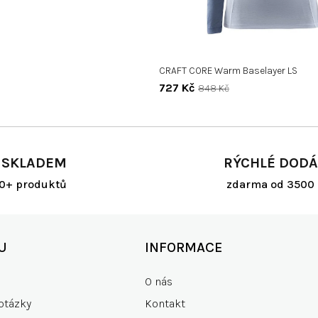
CRAFT CORE Warm Baselayer LS
727 Kč
848 Kč
 SKLADEM
RÝCHLÉ DODÁ
00+ produktů
zdarma od 3500 
U
INFORMACE
O nás
otázky
Kontakt