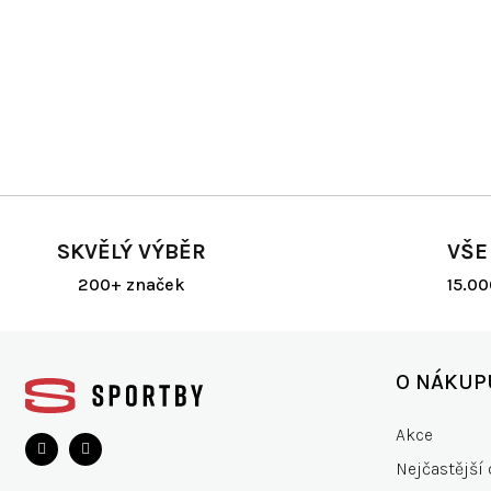
SKVĚLÝ VÝBĚR
VŠE
200+ značek
15.0
Z
á
O NÁKUP
p
a
Akce
t
Nejčastější 
í