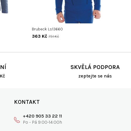
Brubeck Ls13660
363 Kč
751 Kč
NÍ
SKVĚLÁ PODPORA
Kč
zeptejte se nás
KONTAKT
+420 905 33 22 11