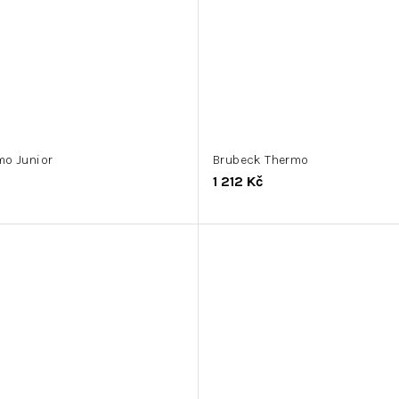
mo Junior
Brubeck Thermo
1 212 Kč