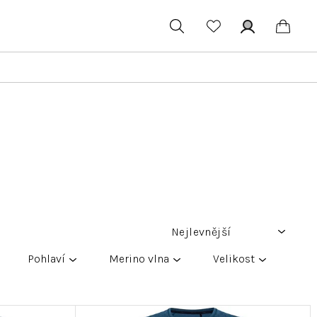
Hledat
Přihlášení
Náku
koší
Nejlevnější
Pohlaví
Merino vlna
Velikost