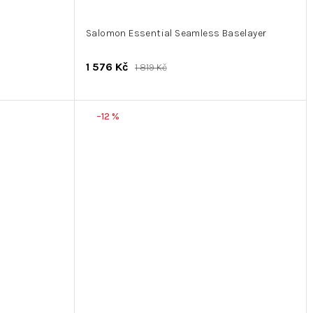
Salomon Essential Seamless Baselayer
1 576 Kč
1 819 Kč
–12 %