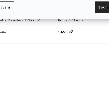
avení
Souh
tial Seamless T-Shirt W
Brubeck Thermo
1 455 Kč
19 Kč