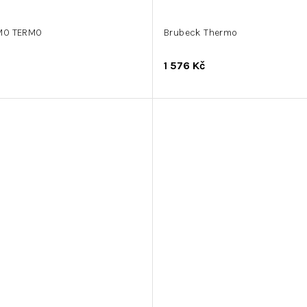
MO TERMO
Brubeck Thermo
1 576 Kč