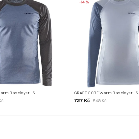
–14 %
arm Baselayer LS
CRAFT CORE Warm Baselayer LS
727 Kč
Kč
848 Kč