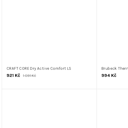
CRAFT CORE Dry Active Comfort LS
Brubeck Ther
921 Kč
994 Kč
1 091 Kč