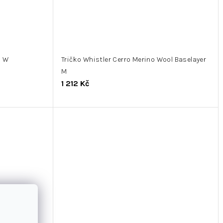
p W
Tričko Whistler Cerro Merino Wool Baselayer
M
1 212 Kč