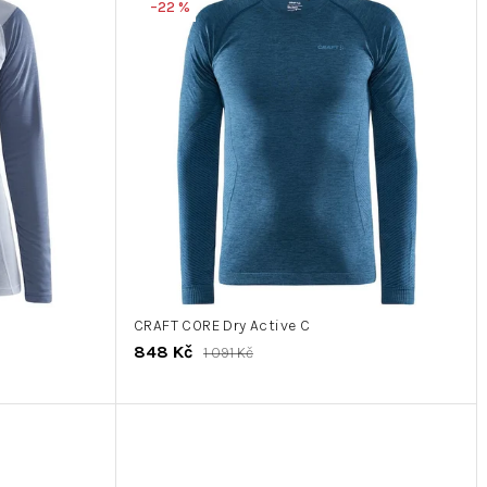
–22 %
CRAFT CORE Dry Active C
848 Kč
1 091 Kč