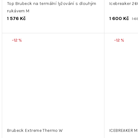
Top Brubeck na termální lyžování s dlouhým
Icebreaker 260
rukávem M
1 576 Kč
1 600 Kč
1 6
–12 %
–12 %
Brubeck Extreme Thermo W
ICEBREAKER M