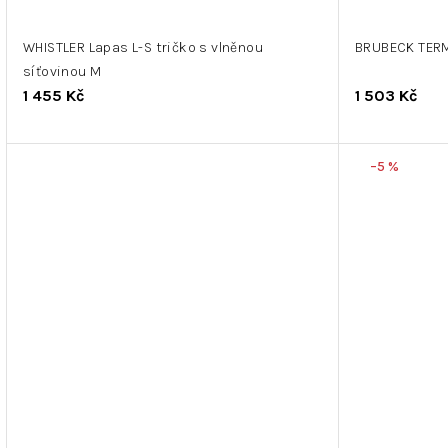
WHISTLER Lapas L-S tričko s vlněnou
BRUBECK TER
síťovinou M
1 455 Kč
1 503 Kč
–5 %