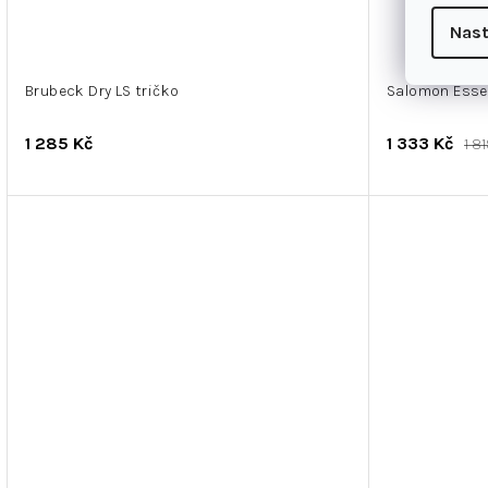
Nast
Brubeck Dry LS tričko
Salomon Essen
1 285 Kč
1 333 Kč
1 8