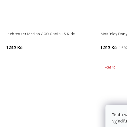
Icebreaker Merino 200 Oasis LS Kids
McKinley Donya
1 212 Kč
1 212 Kč
1 69
–26 %
Tento 
vyjadřu