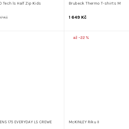
 Tech ls Half Zip Kids
Brubeck Thermo T-shirts M
1 649 Kč
97 Kč
až –22 %
ENS 175 EVERYDAY LS CREWE
McKINLEY Riku II