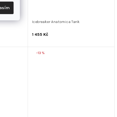
lasím
Icebreaker Anatomica Tank
1 455 Kč
–13 %