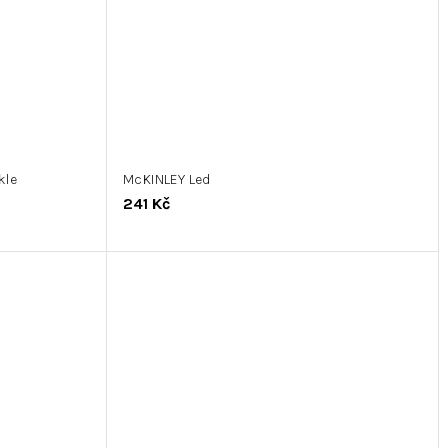
kle
McKINLEY Led
241 Kč