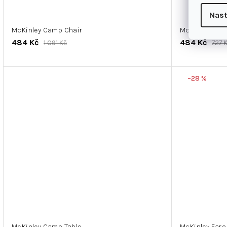
Nast
McKinley Camp Chair
McKinley faro 
484 Kč
484 Kč
1 091 Kč
727 
–28 %
McKinley Camp Table
McKinley Faro