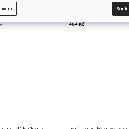
avení
Souh
skládací židle děti
Tetrao Bear Spray CR 150ml Cov
484 Kč
Kč
 200 xl skládací křeslo
McKinley Stainless Cookware S