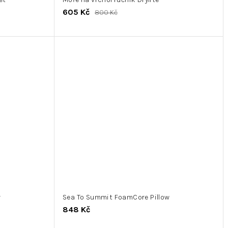
605 Kč
800 Kč
w
Sea To Summit FoamCore Pillow
848 Kč