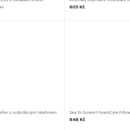
605 Kč
Kč
lefon s vodotěsným telefonem
Sea To Summit FoamCore Pillo
848 Kč