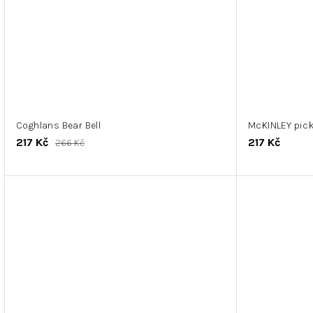
Coghlans Bear Bell
McKINLEY pic
217 Kč
217 Kč
266 Kč