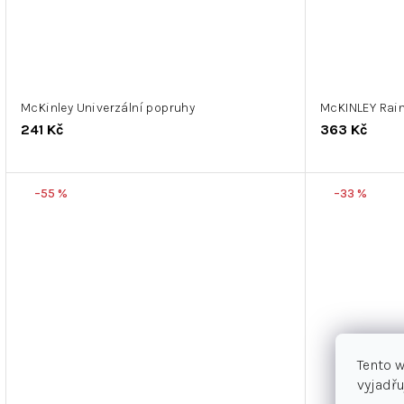
McKinley Univerzální popruhy
McKINLEY Rai
241 Kč
363 Kč
–55 %
–33 %
Tento 
vyjadřu