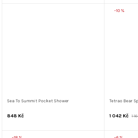
–10 %
Sea To Summit Pocket Shower
Tetrao Bear S
848 Kč
1 042 Kč
1 1
–18 %
–6 %