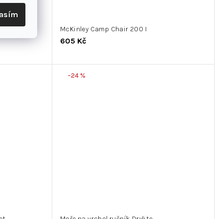
lasím
er
McKinley Camp Chair 200 I
605 Kč
–24 %
et
Moře na vrchol ručník Drylite