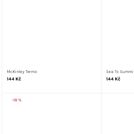
McKinley Termo
Sea To Summit
144 Kč
144 Kč
–18 %