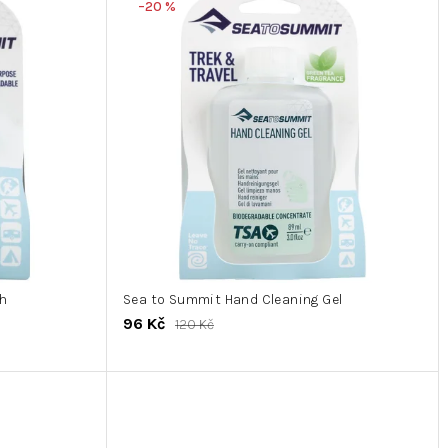
–20 %
sh
Sea to Summit Hand Cleaning Gel
96 Kč
120 Kč