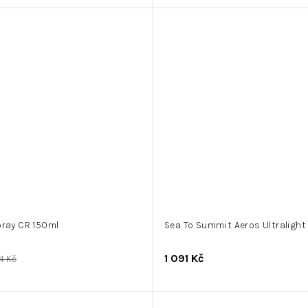
pray CR 150ml
Sea To Summit Aeros Ultralight 
1 091 Kč
64 Kč