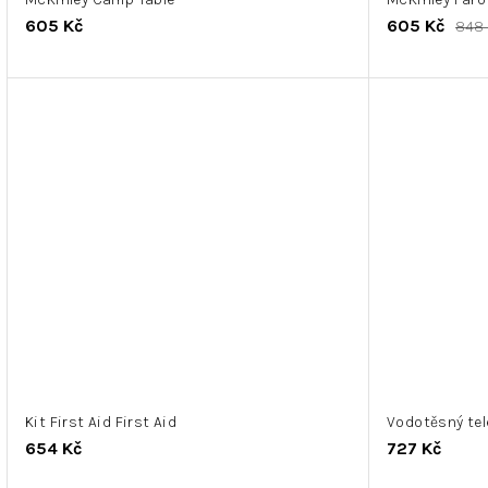
605 Kč
605 Kč
848 
Kit First Aid First Aid
Vodotěsný te
654 Kč
727 Kč