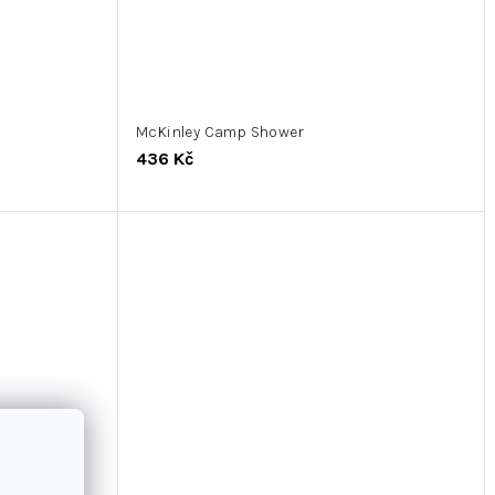
McKinley Camp Shower
436 Kč