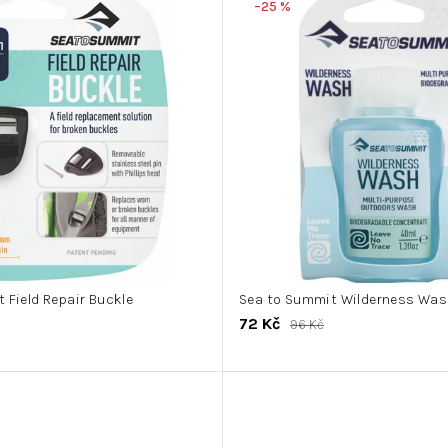
–25 %
 Field Repair Buckle
Sea to Summit Wilderness Wa
72 Kč
96 Kč