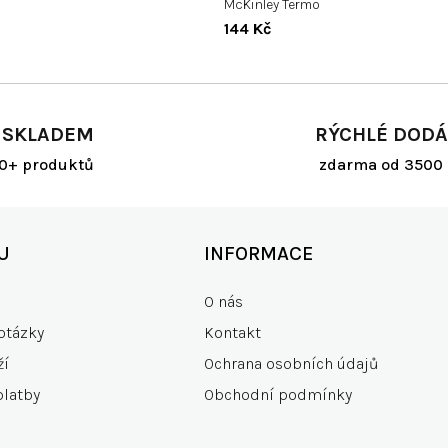
McKinley Termo
144 Kč
 SKLADEM
RÝCHLÉ DODÁ
00+ produktů
zdarma od 3500 
U
INFORMACE
O nás
otázky
Kontakt
ží
Ochrana osobních údajů
platby
Obchodní podmínky