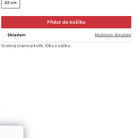
hvězdiček.
22 cm
Skladem
Možnosti doručení
Ocelový stanový kolík, 10ks v sáčku.
.