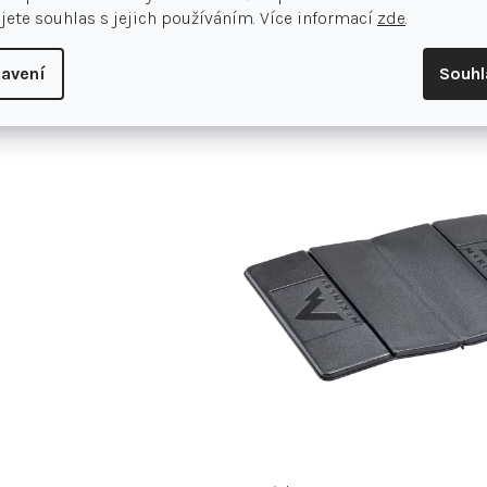
jete souhlas s jejich používáním. Více informací
zde
.
avení
Souh
Také se Vám může