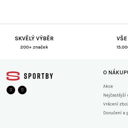
SKVĚLÝ VÝBĚR
VŠE
200+ značek
15.0
Z
á
O NÁKUP
p
a
Akce
t
Nejčastější 
í
Vrácení zbo
Doručení a 