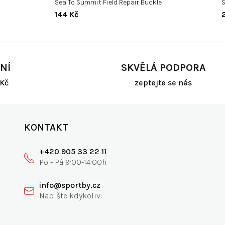
Sea To Summit Field Repair Buckle
S
144 Kč
NÍ
SKVĚLÁ PODPORA
Kč
zeptejte se nás
KONTAKT
+420 905 33 22 11
info@sportby.cz