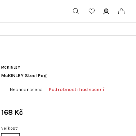
Hledat
Přihlášení
Náku
koší
MCKINLEY
McKINLEY Steel Peg
Průměrné
Neohodnoceno
Podrobnosti hodnocení
hodnocení
produktu
je
168 Kč
0,0
Měrná
z
cena:
Velikost
5